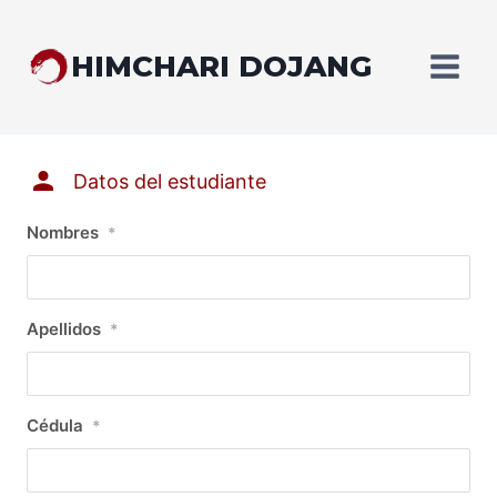
Saltar
al
HIMCHARI DOJANG
contenido
Datos del estudiante
Nombres
*
Apellidos
*
Cédula
*